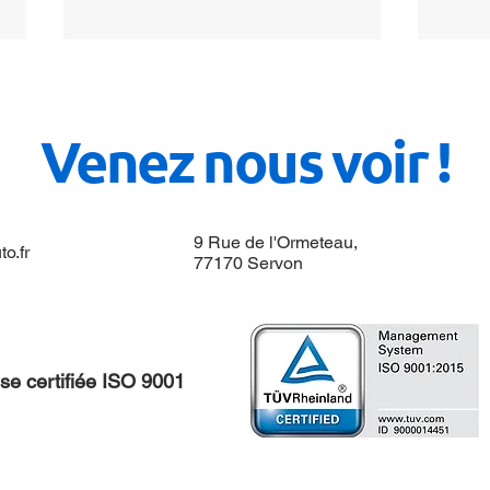
Venez nous voir !
9 Rue de l'Ormeteau,
o.fr
Différents types d'huile
Fonc
77170 Servon
BVA
conv
hydr
ise certifiée ISO 9001