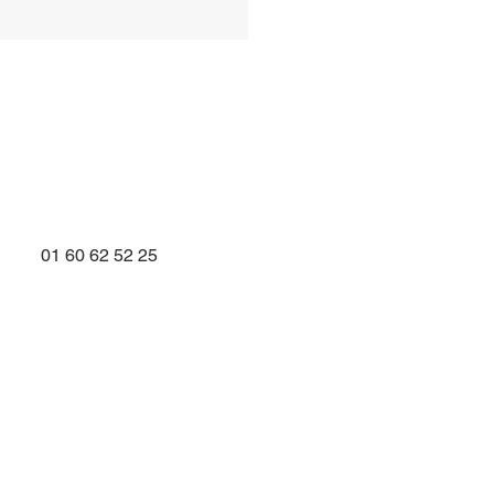
01 60 62 52 25
tionnement d'un
ertisseur de couple
aulique