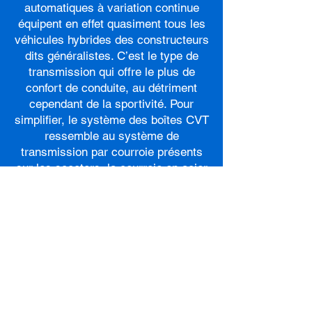
automatiques à variation continue
équipent en effet quasiment tous les
véhicules hybrides des constructeurs
dits généralistes. C’est le type de
transmission qui offre le plus de
confort de conduite, au détriment
cependant de la sportivité. Pour
simplifier, le système des boîtes CVT
ressemble au système de
transmission par courroie présents
sur les scooters, la courroie en acier
reliant deux axes ou “poulies” dont le
diamètre varie selon la vitesse du
véhicule.
Venez nous voir !